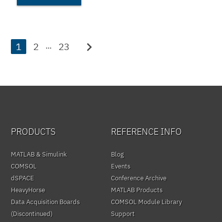
chevron_right
1
2
23
...
PRODUCTS
REFERENCE INFO
MATLAB & Simulink
Blog
COMSOL
Events
dSPACE
Conference Archive
HeavyHorse
MATLAB Products
Data Acquisition Boards
COMSOL Module Library
(Discontinued)
Support