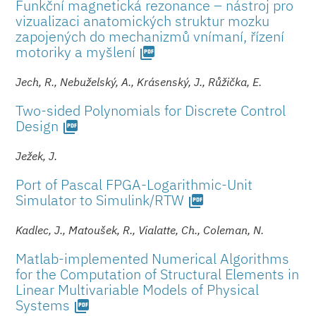
Funkční magnetická rezonance – nástroj pro
vizualizaci anatomických struktur mozku
zapojených do mechanizmů vnímaní, řízení
motoriky a myšlení
picture_as_pdf
Jech, R., Nebuželský, A., Krásenský, J., Růžička, E.
Two-sided Polynomials for Discrete Control
Design
picture_as_pdf
Ježek, J.
Port of Pascal FPGA-Logarithmic-Unit
Simulator to Simulink/RTW
picture_as_pdf
Kadlec, J., Matoušek, R., Vialatte, Ch., Coleman, N.
Matlab-implemented Numerical Algorithms
for the Computation of Structural Elements in
Linear Multivariable Models of Physical
Systems
picture_as_pdf