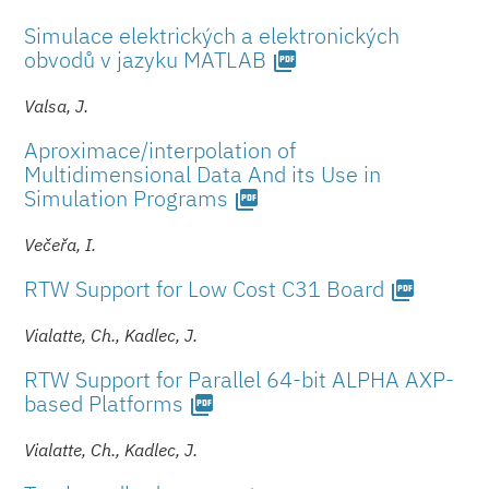
Simulace elektrických a elektronických
obvodů v jazyku MATLAB
picture_as_pdf
Valsa, J.
Aproximace/in­terpolation of
Multidimensional Data And its Use in
Simulation Programs
picture_as_pdf
Večeřa, I.
RTW Support for Low Cost C31 Board
picture_as_pdf
Vialatte, Ch., Kadlec, J.
RTW Support for Parallel 64-bit ALPHA AXP-
based Platforms
picture_as_pdf
Vialatte, Ch., Kadlec, J.