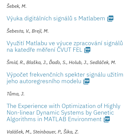
Šebek, M.
Výuka digitálních signálů s Matlabem
picture_as_pdf
Šebesta, V., Brejl, M.
Využití Matlabu ve výuce zpracování signálů
na katedře měření ČVUT FEL
picture_as_pdf
Šmíd, R., Blaška, J., Ďaďo, S., Holub, J., Sedláček, M.
Výpočet frekvenčních spekter signálu užitím
jeho autoregresního mo­delu
picture_as_pdf
Tůma, J.
The Experience with Optimization of Highly
Non-linear Dynamic Systems by Genetic
Algorithms in MATLAB Environment
picture_as_pdf
Valášek, M., Steinbauer, P., Šika, Z.