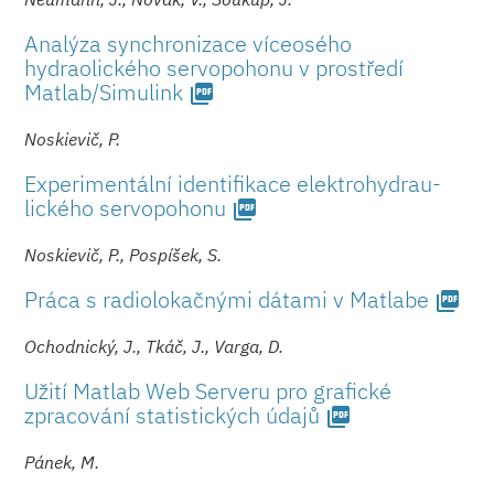
Analýza synchronizace víceosého
hydraolického servopohonu v prostředí
Matlab/Simulink
picture_as_pdf
Noskievič, P.
Experimentální identifikace elektrohydrau­
lického servopohonu
picture_as_pdf
Noskievič, P., Pospíšek, S.
Práca s radiolokačnými dátami v Matlabe
picture_as_pdf
Ochodnický, J., Tkáč, J., Varga, D.
Užití Matlab Web Serveru pro grafické
zpracování statistických ú­dajů
picture_as_pdf
Pánek, M.