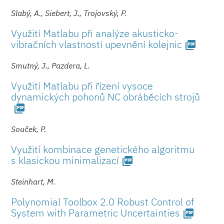
Slabý, A., Siebert, J., Trojovský, P.
Využití Matlabu při analýze akusticko-
vibračních vlastností upevnění kolejnic
picture_as_pdf
Smutný, J., Pazdera, L.
Využití Matlabu při řízení vysoce
dynamických pohonů NC obráběcích strojů
picture_as_pdf
Souček, P.
Využití kombinace genetického algoritmu
s klasickou minimalizací
picture_as_pdf
Steinhart, M.
Polynomial Toolbox 2.0 Robust Control of
System with Parametric Uncertainties
picture_as_pdf