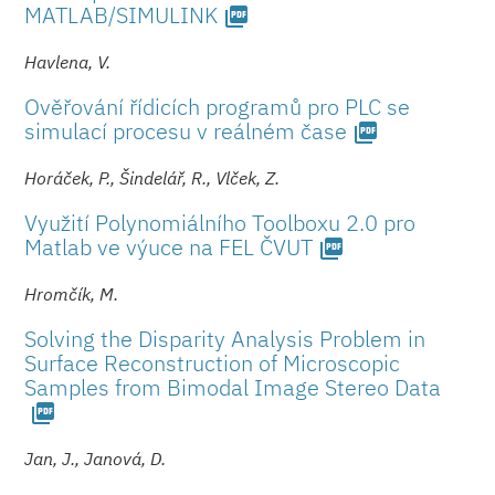
MATLAB/SIMULINK
picture_as_pdf
Havlena, V.
Ověřování řídicích programů pro PLC se
simulací procesu v reálném čase
picture_as_pdf
Horáček, P., Šindelář, R., Vlček, Z.
Využití Polynomiálního Toolboxu 2.0 pro
Matlab ve výuce na FEL ČVUT
picture_as_pdf
Hromčík, M.
Solving the Disparity Analysis Problem in
Surface Reconstruction of Microscopic
Samples from Bimodal Image Stereo Data
picture_as_pdf
Jan, J., Janová, D.