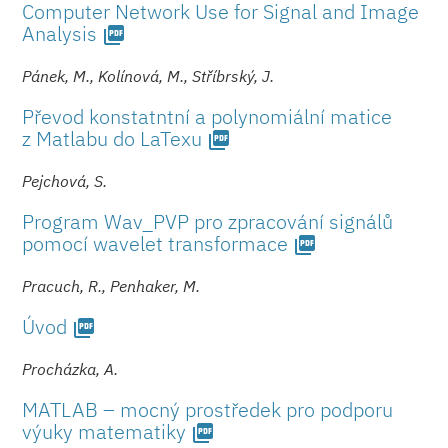
Computer Network Use for Signal and Image
Analysis
picture_as_pdf
Pánek, M., Kolínová, M., Stříbrský, J.
Převod konstatntní a polynomiální matice
z Matlabu do LaTexu
picture_as_pdf
Pejchová, S.
Program Wav_PVP pro zpracování signálů
pomocí wavelet transformace
picture_as_pdf
Pracuch, R., Penhaker, M.
Úvod
picture_as_pdf
Procházka, A.
MATLAB – mocný prostředek pro podporu
výuky matematiky
picture_as_pdf