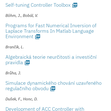
Self-tuning Controller Toolbox
picture_as_pdf
Böhm, J., Bobál, V.
Programs for Fast Numerical Inversion of
Laplace Transforms In Matlab Language
Environment
picture_as_pdf
Brančík, L.
Algebraická teorie neurčitosti a investiční
pravidla
picture_as_pdf
Brůha, J.
Simulace dynamického chování uzavřeného
regulačního obvodu
picture_as_pdf
Dušek, F., Honc, D.
Development of ACC Controller with