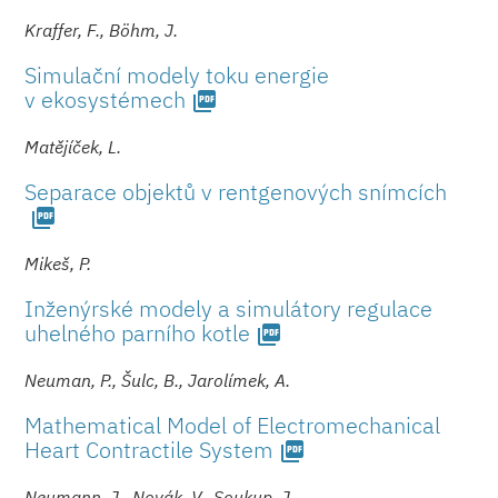
Kraffer, F., Böhm, J.
Simulační modely toku energie
v ekosystémech
picture_as_pdf
Matějíček, L.
Separace objektů v rentgenových snímcích
picture_as_pdf
Mikeš, P.
Inženýrské modely a simulátory regulace
uhelného parního kotle
picture_as_pdf
Neuman, P., Šulc, B., Jarolímek, A.
Mathematical Model of Electromechanical
Heart Contractile System
picture_as_pdf
Neumann, J., Novák, V., Soukup, J.