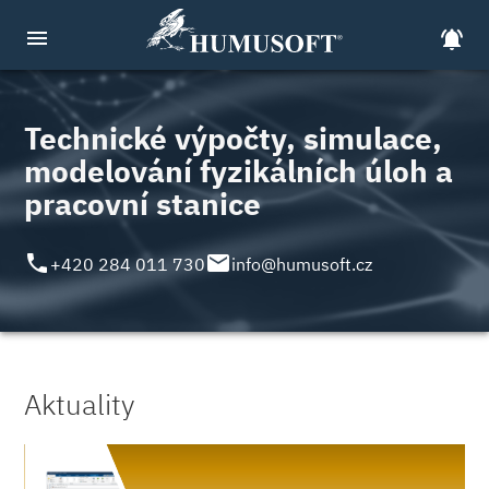
menu
notifications_active
Technické výpočty, simulace,
modelování fyzikálních úloh a
pracovní stanice
local_phone
email
+420 284 011 730
info@humusoft.cz
Aktuality