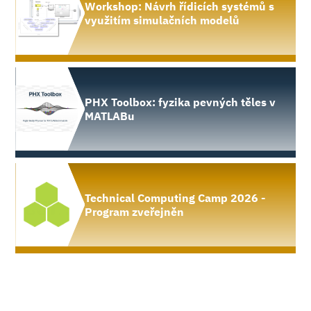
Workshop: Návrh řídicích systémů s
využitím simulačních modelů
PHX Toolbox: fyzika pevných těles v
MATLABu
Technical Computing Camp 2026 -
Program zveřejněn