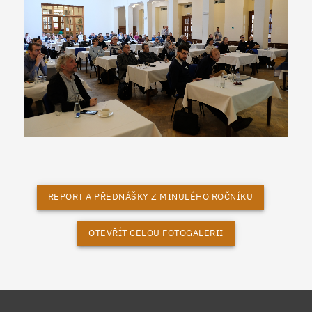
REPORT A PŘEDNÁŠKY Z MINULÉHO ROČNÍKU
OTEVŘÍT CELOU FOTOGALERII