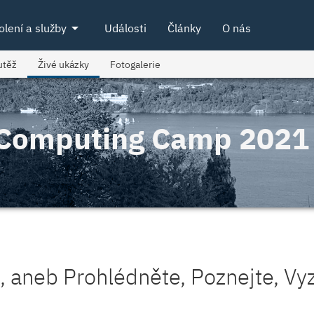
arrow_drop_down
olení a služby
Události
Články
O nás
utěž
Živé ukázky
Fotogalerie
l Computing Camp 2021
, aneb Prohlédněte, Poznejte, Vy