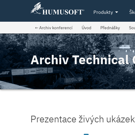
arrow_drop_down
Produkty
Šk
← Archiv konferencí
Úvod
Přednášky
So
Archiv Technica
Prezentace živých ukázek