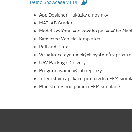
picture_as_pdf
Demo Showcase v PDF
App Designer – ukázky a novinky
MATLAB Grader
Model systému vodíkového palivového člán
Simscape Vehicle Templates
Ball and Plate
Vizualizace dynamických systémů v prostředí
UAV Package Delivery
Programovanie výrobnej linky
Interaktivní aplikace pro návrh a FEM simul
Bludiště řešené pomocí FEM simulace