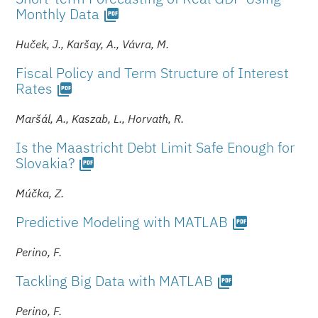
Monthly Data
picture_as_pdf
Huček, J., Karšay, A., Vávra, M.
Fiscal Policy and Term Structure of Interest
Rates
picture_as_pdf
Maršál, A., Kaszab, L., Horvath, R.
Is the Maastricht Debt Limit Safe Enough for
Slovakia?
picture_as_pdf
Múčka, Z.
Predictive Modeling with MATLAB
picture_as_pdf
Perino, F.
Tackling Big Data with MATLAB
picture_as_pdf
Perino, F.