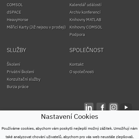
COMSOL
Kalendář událostí
dSPACE
Archiv konferencí
HeavyHorse
Knihovny MATLAB
Měřicí Karty (Již nejsou v prodeji)
Knihovny COMSOL
Podpora
SLUŽBY
SPOLEČNOST
Školení
Kontakt
Privátní školení
O společnosti
Konzultační služby
Burza práce
Nastavení Cookies
© HUMUSOFT 1991 - 2026
Ochrana osobních údajů
Používáme cookies, abychom vám poskytli nejlepší možný zážitek. Umožňují nám
&
také analyzovat chování uživatelů, abychom pro vás web neustále zlepšovali.